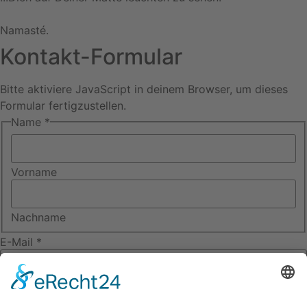
Namasté.
Kontakt-Formular
Bitte aktiviere JavaScript in deinem Browser, um dieses
Formular fertigzustellen.
Name
*
Vorname
Nachname
E-Mail
*
Telefonnummer (optional)